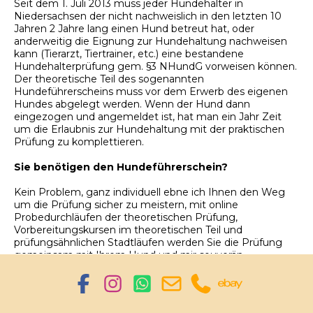
Seit dem 1. Juli 2013 muss jeder Hundehalter in
Niedersachsen der nicht nachweislich in den letzten 10
Jahren 2 Jahre lang einen Hund betreut hat, oder
anderweitig die Eignung zur Hundehaltung nachweisen
kann (Tierarzt, Tiertrainer, etc.) eine bestandene
Hundehalterprüfung gem. §3 NHundG vorweisen können.
Der theoretische Teil des sogenannten
Hundeführerscheins muss vor dem Erwerb des eigenen
Hundes abgelegt werden. Wenn der Hund dann
eingezogen und angemeldet ist, hat man ein Jahr Zeit
um die Erlaubnis zur Hundehaltung mit der praktischen
Prüfung zu komplettieren.
Sie benötigen den Hundeführerschein?
Kein Problem, ganz individuell ebne ich Ihnen den Weg
um die Prüfung sicher zu meistern, mit online
Probedurchläufen der theoretischen Prüfung,
Vorbereitungskursen im theoretischen Teil und
prüfungsähnlichen Stadtläufen werden Sie die Prüfung
gemeinsam mit Ihrem Hund und mir souverän
durchlaufen. Sie wählen einfach aus was Sie für sich an
Vorbereitung benötigen und wir machen zeitnah einen
Prüfungstermin aus.